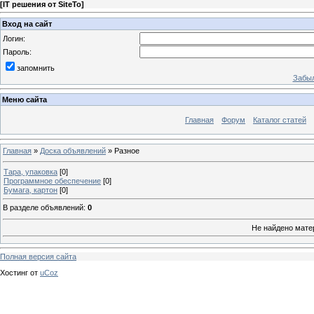
[
IT решения от SiteTo
]
Вход на сайт
Логин:
Пароль:
запомнить
Забыл
Меню сайта
Главная
Форум
Каталог статей
Главная
»
Доска объявлений
» Разное
Тара, упаковка
[0]
Программное обеспечение
[0]
Бумага, картон
[0]
В разделе объявлений
:
0
Не найдено мате
Полная версия сайта
Хостинг от
uCoz