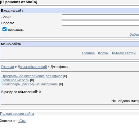
[
IT решения от SiteTo
]
Вход на сайт
Логин:
Пароль:
запомнить
Забыл
Меню сайта
Главная
Форум
Каталог статей
Главная
»
Доска объявлений
» Для офиса
Программное обеспечение для офиса
[0]
Офисная мебель
[0]
Канцтовары, расходные материалы
[0]
В разделе объявлений
:
0
Не найдено мате
Полная версия сайта
Хостинг от
uCoz