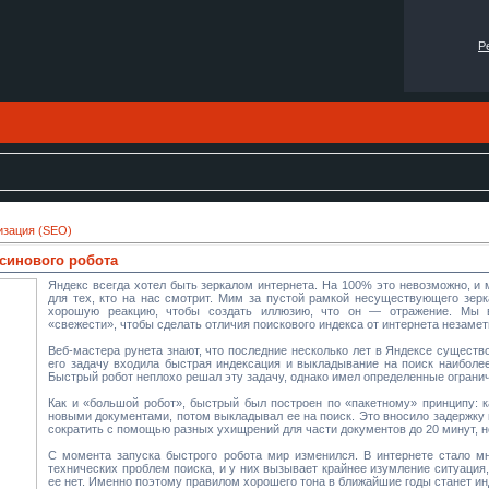
Р
изация (SEO)
ьсинового робота
Яндекс всегда хотел быть зеркалом интернета. На 100% это невозможно, и 
для тех, кто на нас смотрит. Мим за пустой рамкой несуществующего зер
хорошую реакцию, чтобы создать иллюзию, что он — отражение. Мы 
«свежести», чтобы сделать отличия поискового индекса от интернета незаме
Веб-мастера рунета знают, что последние несколько лет в Яндексе существ
его задачу входила быстрая индексация и выкладывание на поиск наиболе
Быстрый робот неплохо решал эту задачу, однако имел определенные ограни
Как и «большой робот», быстрый был построен по «пакетному» принципу: к
новыми документами, потом выкладывал ее на поиск. Это вносило задержку 
сократить с помощью разных ухищрений для части документов до 20 минут, н
С момента запуска быстрого робота мир изменился. В интернете стало мн
технических проблем поиска, и у них вызывает крайнее изумление ситуация, 
ее нет. Именно поэтому правилом хорошего тона в ближайшие годы станет ин