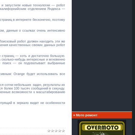
и и запустили новые технологии — робот
а калифорнийским отделением Яндекса —
 страниц в интернете бесконечно, поэтому
ом, данные о ссылках очень интенсивно
Поисковый робот должен находить эти же
учения качественных свежих данных робот
» страниц — хоть и достаточно большую.
ь сколько-нибудь интересные и мгновенно
me поиск — он подхватывает выбранные
ивным: Orange будет использовать все
ся сотни небольших задач, результаты их
я более 100 тысяч сообщений в секунду.
ниченные возможности к масштабированию
трящий в зеркало видит не особенности
»
Мото ремонт