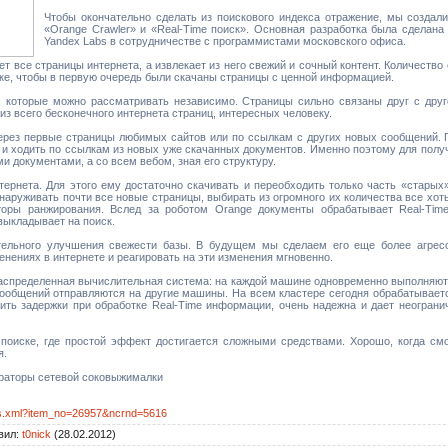
Чтобы окончательно сделать из поискового индекса отражение, мы создал
«Orange Crawler» и «Real-Time поиск». Основная разработка была сделан
Yandex Labs в сотрудничестве с программистами московского офиса.
 все страницы интернета, а извлекает из него свежий и сочный контент. Количество
ке, чтобы в первую очередь были скачаны страницы с ценной информацией.
, которые можно рассматривать независимо. Страницы сильно связаны друг с друг
из всего бесконечного интернета страниц, интересных человеку.
рез первые страницы любимых сайтов или по ссылкам с других новых сообщений. 
 и ходить по ссылкам из новых уже скачанных документов. Именно поэтому для пол
ми документами, а со всем вебом, зная его структуру.
тернета. Для этого ему достаточно скачивать и переобходить только часть «старых
аруживать почти все новые страницы, выбирать из огромного их количества все хот
оры ранжирования. Вслед за роботом Orange документы обрабатывает Real-Ti
выкладывает на поиск.
ельного улучшения свежести базы. В будущем мы сделаем его еще более агресс
нениях в интернете и реагировать на эти изменения мгновенно.
распределенная вычислительная система: на каждой машине одновременно выполняют
ообщений отправляются на другие машины. На всем кластере сегодня обрабатываетс
ить задержки при обработке Real-Time информации, очень надежна и дает неогра
оиске, где простой эффект достигается сложными средствами. Хорошо, когда смо
я.
ераторы сетевой соковыжималки
ies.xml?item_no=26957&ncrnd=5616
вил
:
t0nick
(28.02.2012)