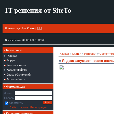
IT решения от SiteTo
Приветствую Вас
Гость
|
RSS
Воскресенье, 09.08.2026, 12:52
»
Меню сайта
Главная
»
Статьи
»
Интернет
»
Сео оптим
Главная
Яндекс запускает нового апел
Форум
Каталог статей
Каталог файлов
Доска объявлений
Фотоальбомы
»
Форма входа
Логин:
Пароль:
запомнить
Забыл пароль
|
Регистрация
»
Категории раздела