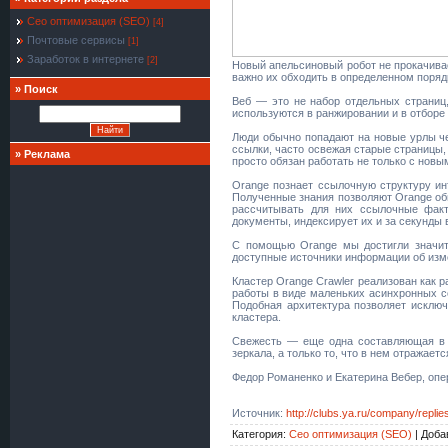
Сео оптимизация (SEO)
[4]
Почтовые сервисы
[1]
Заработок в интернете
[2]
Новый апельсиновый робот не прокачивает
важно их обходить в определенном поряд
»
Поиск
Веб — это не набор отдельных страниц
используются в ранжировании и в отборе 
Люди обычно попадают на новые урлы че
ссылки, часто освежая старые страницы,
»
Реклама
просто обязан работать не только с новы
Orange познает ссылочную структуру ин
Полученные знания позволяют Orange обн
рассчитывать для них ссылочные факт
документы, индексирует их и за секунды 
С помощью Orange мы достигли значит
доступные источники информации об изме
Кластер Orange Crawler реализован как 
работы в виде маленьких асинхронных с
Подобная архитектура позволяет исключ
кластера.
Свежесть — еще одна составляющая в п
зеркала, а только то, что в нем отражаетс
Федор Романенко и Екатерина Вебер, оп
Источник
:
http://clubs.ya.ru/company/repl
Категория
:
Сео оптимизация (SEO)
|
Доба