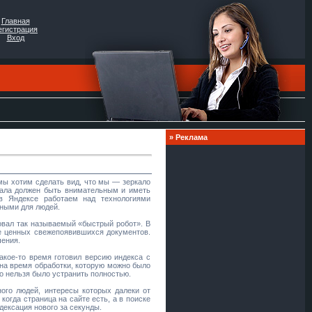
Главная
егистрация
Вход
»
Реклама
мы хотим сделать вид, что мы — зеркало
кала должен быть внимательным и иметь
в Яндексе работаем над технологиями
тными для людей.
овал так называемый «быстрый робот». В
е ценных свежепоявившихся документов.
чения.
акое-то время готовил версию индекса с
на время обработки, которую можно было
о нельзя было устранить полностью.
ого людей, интересы которых далеки от
когда страница на сайте есть, а в поиске
дексация нового за секунды.