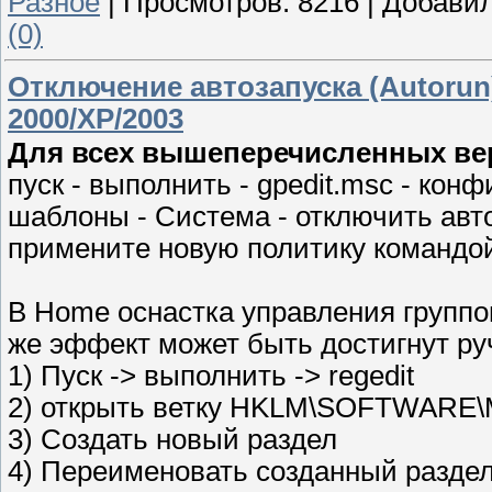
Разное
|
Просмотров:
8216
|
Добавил
(0)
Отключение автозапуска (Autorun
2000/XP/2003
Для всех вышеперечисленных вер
пуск - выполнить - gpedit.msc - ко
шаблоны - Система - отключить авто
примените новую политику командой
В Home оснастка управления группо
же эффект может быть достигнут ру
1) Пуск -> выполнить -> regedit
2) открыть ветку HKLM\SOFTWARE\Mic
3) Создать новый раздел
4) Переименовать созданный раздел 