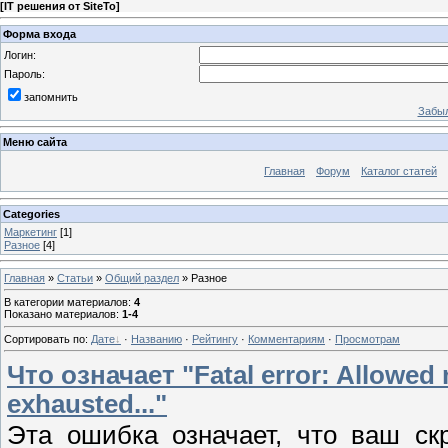
[
IT решения от SiteTo
]
Форма входа
Логин:
Пароль:
запомнить
Забыл
Меню сайта
Главная
Форум
Каталог статей
Categories
Маркетинг
[1]
Разное
[4]
Главная
»
Статьи
»
Общий раздел
» Разное
В категории материалов
:
4
Показано материалов
:
1-4
Сортировать по
:
Дате
·
Названию
·
Рейтингу
·
Комментариям
·
Просмотрам
Что означает "Fatal error: Allowed
exhausted..."
Эта ошибка означает, что ваш ск