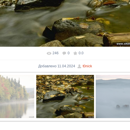
246
0
0.0
В реальном размере
746x495
/ 101.9Kb
Добавлено
11.04.2024
t0nick