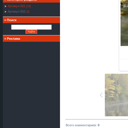
Артикул 001
[16]
Артикул 002
[0]
»
Поиск
»
Реклама
Всего комментариев
:
0