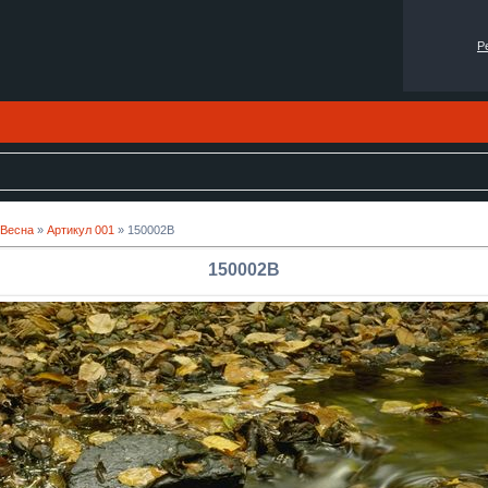
Р
 Весна
»
Артикул 001
» 150002B
150002B