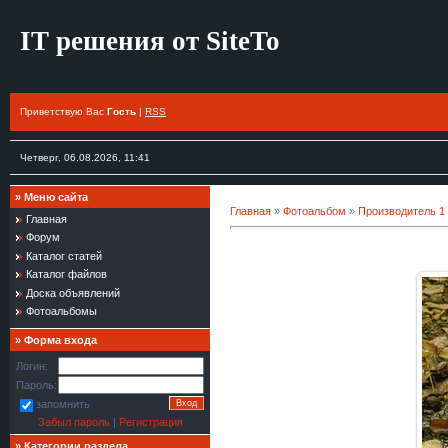
IT решения от SiteTo
Приветствую Вас
Гость
|
RSS
Четверг, 06.08.2026, 11:41
»
Меню сайта
Главная
»
Фотоальбом
»
Производитель 1
Главная
Форум
Каталог статей
Каталог файлов
Доска объявлений
Фотоальбомы
»
Форма входа
Логин:
Пароль:
запомнить
Забыл пароль
|
Регистрация
»
Категории раздела