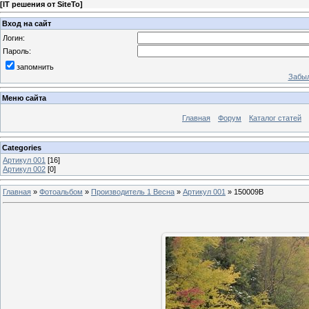
[
IT решения от SiteTo
]
Вход на сайт
Логин:
Пароль:
запомнить
Забыл
Меню сайта
Главная
Форум
Каталог статей
Categories
Артикул 001
[16]
Артикул 002
[0]
Главная
»
Фотоальбом
»
Производитель 1 Весна
»
Артикул 001
» 150009B